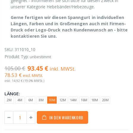
geeignet - informieren Sie sich bitte für diesen Zweck in
unserer Kategorie Hebebänder/Hebezeuge.
Gerne fertigen wir diesen Spanngurt in individuellen
Längen, Farben und in Großmengen auch mit Firmen-
Druck oder Logo-Druck nach Kundenwunsch an - bitte
kontaktieren Sie uns.
SKU:
311010_10
Produkt Typ:
unbestimmt
93.45 €
105.00 €
inkl. MWSt.
78.53 €
excl. MWSt.
inkl.
14.92 €
(19.0% MWSt.)
LÄNGE:
2M
4M
6M
8M
10M
12M
14M
16M
18M
20M
IN DEN WARENKORB