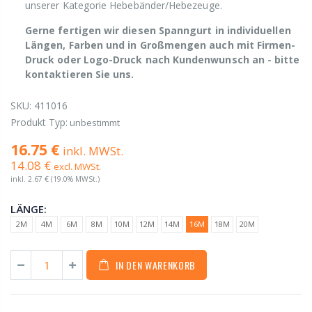
unserer Kategorie Hebebänder/Hebezeuge.
Gerne fertigen wir diesen Spanngurt in individuellen
Längen, Farben und in Großmengen auch mit Firmen-
Druck oder Logo-Druck nach Kundenwunsch an - bitte
kontaktieren Sie uns.
SKU:
411016
Produkt Typ:
unbestimmt
16.75 €
inkl. MWSt.
14.08 €
excl. MWSt.
inkl.
2.67 €
(19.0% MWSt.)
LÄNGE:
2M
4M
6M
8M
10M
12M
14M
16M
18M
20M
IN DEN WARENKORB