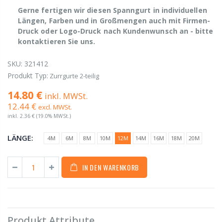
Gerne fertigen wir diesen Spanngurt in individuellen
Längen, Farben und in Großmengen auch mit Firmen-
Druck oder Logo-Druck nach Kundenwunsch an - bitte
kontaktieren Sie uns.
SKU:
321412
Produkt Typ:
Zurrgurte 2-teilig
14.80 €
inkl. MWSt.
12.44 €
excl. MWSt.
inkl.
2.36 €
(19.0% MWSt.)
LÄNGE:
4M
6M
8M
10M
12M
14M
16M
18M
20M
IN DEN WARENKORB
Produkt Attribute