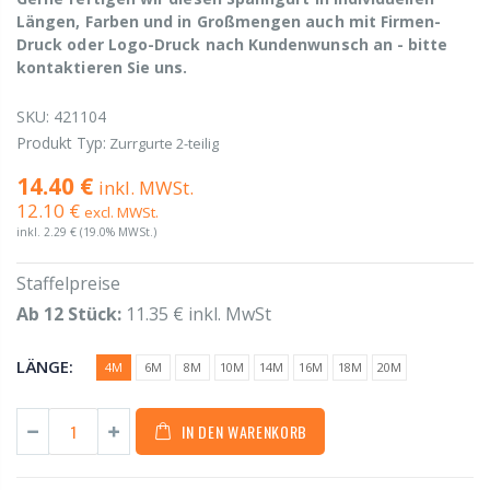
Längen, Farben und in Großmengen auch mit Firmen-
Druck oder Logo-Druck nach Kundenwunsch an - bitte
kontaktieren Sie uns.
SKU:
421104
Produkt Typ:
Zurrgurte 2-teilig
14.40 €
inkl. MWSt.
12.10 €
excl. MWSt.
inkl.
2.29 €
(19.0% MWSt.)
Staffelpreise
Ab 12 Stück:
11.35 € inkl. MwSt
LÄNGE:
4M
6M
8M
10M
14M
16M
18M
20M
IN DEN WARENKORB