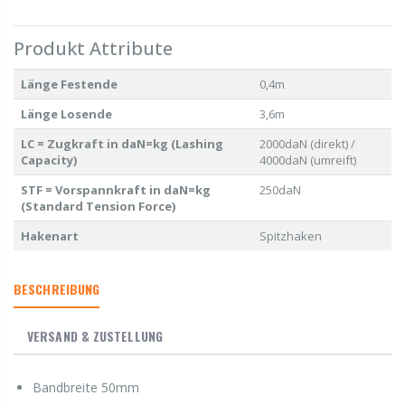
Produkt Attribute
Länge Festende
0,4m
Länge Losende
3,6m
LC = Zugkraft in daN=kg (Lashing
2000daN (direkt) /
Capacity)
4000daN (umreift)
STF = Vorspannkraft in daN=kg
250daN
(Standard Tension Force)
Hakenart
Spitzhaken
BESCHREIBUNG
VERSAND & ZUSTELLUNG
Bandbreite 50mm