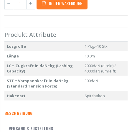
IN DEN WARENKORB
Produkt Attribute
Losgröße
1 Pkg.=10 Stk.
Länge
10,0m
LC = Zugkraft in daN=kg (Lashing
2000daN (direkt) /
Capacity)
4000daN (umreift)
STF = Vorspannkraft in daN=kg
300daN
(Standard Tension Force)
Hakenart
Spitzhaken
BESCHREIBUNG
VERSAND & ZUSTELLUNG