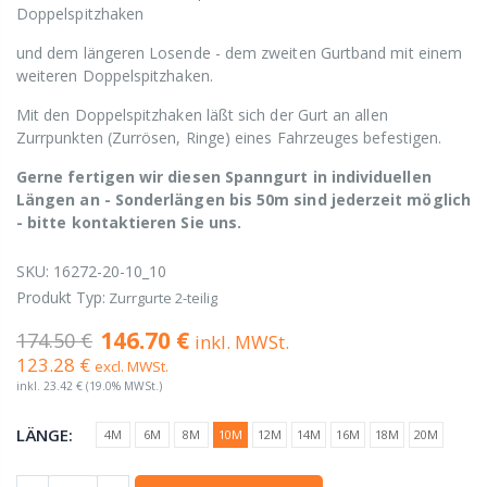
Doppelspitzhaken
und dem längeren Losende - dem zweiten Gurtband mit einem
weiteren Doppelspitzhaken.
Mit den Doppelspitzhaken läßt sich der Gurt an allen
Zurrpunkten (Zurrösen, Ringe) eines Fahrzeuges befestigen.
Gerne fertigen wir diesen Spanngurt in individuellen
Längen an - Sonderlängen bis 50m sind jederzeit möglich
- bitte kontaktieren Sie uns.
SKU:
16272-20-10_10
Produkt Typ:
Zurrgurte 2-teilig
146.70 €
174.50 €
inkl. MWSt.
123.28 €
excl. MWSt.
inkl.
23.42 €
(19.0% MWSt.)
LÄNGE:
4M
6M
8M
10M
12M
14M
16M
18M
20M