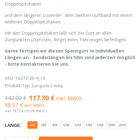
Doppelspitzhaken
und dem längeren Losende - dem zweiten Gurtband mit einem
weiteren Doppelspitzhaken.
Mit den Doppelspitzhaken läßt sich der Gurt an allen
Zurrpunkten (Zurrösen, Ringe) eines Fahrzeuges befestigen.
Gerne fertigen wir diesen Spanngurt in individuellen
Längen an - Sonderlängen bis 50m sind jederzeit möglich
- bitte kontaktieren Sie uns.
SKU:
16272-20-4_10
Produkt Typ:
Zurrgurte 2-teilig
117.30 €
142.00 €
inkl. MWSt.
98.57 €
excl. MWSt.
inkl.
18.72 €
(19.0% MWSt.)
LÄNGE:
4M
6M
8M
10M
12M
14M
16M
18M
20M