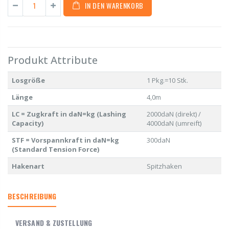
IN DEN WARENKORB
Produkt Attribute
Losgröße
1 Pkg.=10 Stk.
Länge
4,0m
LC = Zugkraft in daN=kg (Lashing
2000daN (direkt) /
Capacity)
4000daN (umreift)
STF = Vorspannkraft in daN=kg
300daN
(Standard Tension Force)
Hakenart
Spitzhaken
BESCHREIBUNG
VERSAND & ZUSTELLUNG