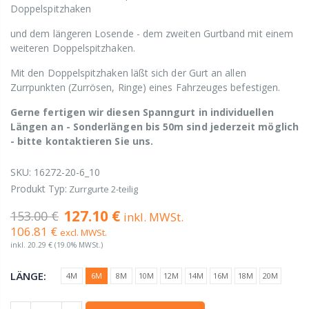
Doppelspitzhaken
und dem längeren Losende - dem zweiten Gurtband mit einem
weiteren Doppelspitzhaken.
Mit den Doppelspitzhaken läßt sich der Gurt an allen
Zurrpunkten (Zurrösen, Ringe) eines Fahrzeuges befestigen.
Gerne fertigen wir diesen Spanngurt in individuellen
Längen an - Sonderlängen bis 50m sind jederzeit möglich
- bitte kontaktieren Sie uns.
SKU:
16272-20-6_10
Produkt Typ:
Zurrgurte 2-teilig
127.10 €
153.00 €
inkl. MWSt.
106.81 €
excl. MWSt.
inkl.
20.29 €
(19.0% MWSt.)
LÄNGE:
4M
6M
8M
10M
12M
14M
16M
18M
20M