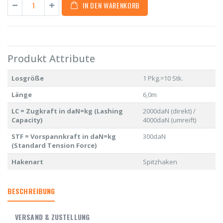
IN DEN WARENKORB
Produkt Attribute
Losgröße
1 Pkg.=10 Stk.
Länge
6,0m
LC = Zugkraft in daN=kg (Lashing
2000daN (direkt) /
Capacity)
4000daN (umreift)
STF = Vorspannkraft in daN=kg
300daN
(Standard Tension Force)
Hakenart
Spitzhaken
BESCHREIBUNG
VERSAND & ZUSTELLUNG