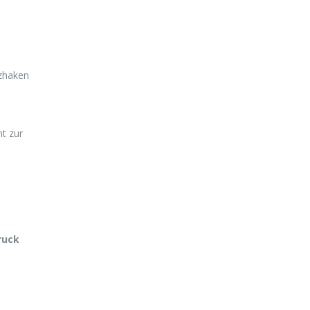
zhaken
t zur
ruck