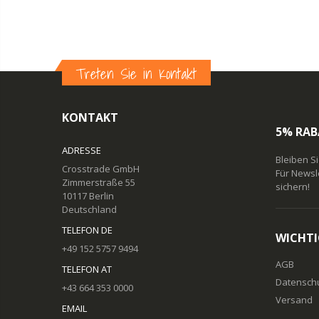
Treten Sie in Kontakt
KONTAKT
5% RAB
ADRESSE
Bleiben S
Crosstrade GmbH
Für Newsl
Zimmerstraße 55
sichern!
10117 Berlin
Deutschland
TELEFON DE
WICHTI
+49 152 5757 9494
AGB
TELEFON AT
Datensch
+43 664 353 0000
Versand
EMAIL