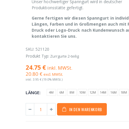
Unser hochwertiger Spanngurt wird in deutscher
Produktionsstätte gefertigt.
Gerne fertigen wir diesen Spanngurt in individ
Längen, Farben und in Großmengen auch mit 
Druck oder Logo-Druck nach Kundenwunsch an
kontaktieren Sie uns.
SKU:
521120
Produkt Typ:
Zurrgurte 2-teilig
24.75 €
inkl. MWSt.
20.80 €
excl. MWSt.
inkl.
3.95 €
(19.0% MWSt.)
LÄNGE:
4M
6M
8M
10M
12M
14M
16M
18M
IN DEN WARENKORB