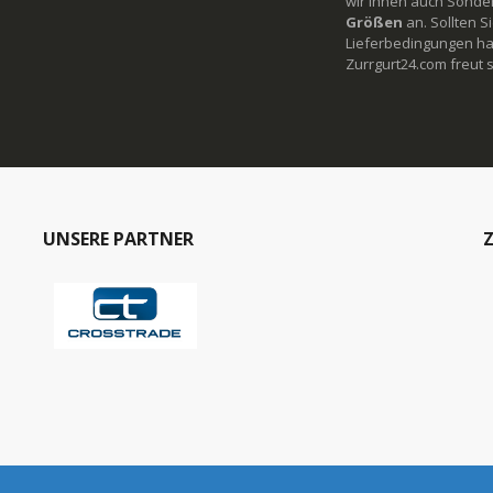
wir Ihnen auch Sonde
Größen
an. Sollten 
Lieferbedingungen ha
Zurrgurt24.com freut s
UNSERE PARTNER
Z