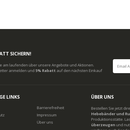
ATT SICHERN!
ie am laufenden über unsere Angebote und Aktionen.
etter anmelden und
5% Rabatt
auf den nächsten Einkauf
GE LINKS
ÜBER UNS
Barrierefreiheit
Bestellen Sie jetzt di
Hebebänder und Ru
utz
Impressum
Produktionsstätte. La
Über uns
überzeugen
und nutz