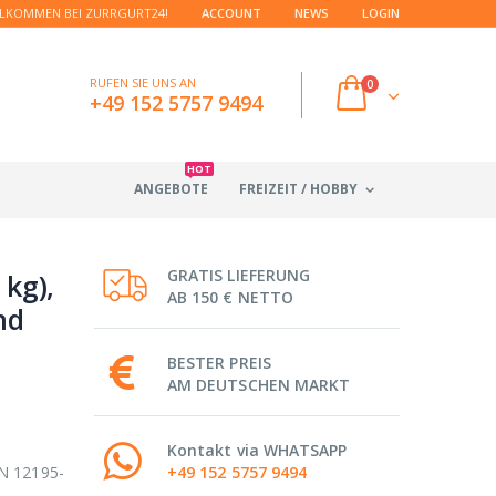
LKOMMEN BEI ZURRGURT24!
ACCOUNT
NEWS
LOGIN
RUFEN SIE UNS AN
0
+49 152 5757 9494
HOT
ANGEBOTE
FREIZEIT / HOBBY
GRATIS LIEFERUNG
 kg),
AB 150 € NETTO
nd
BESTER PREIS
AM DEUTSCHEN MARKT
Kontakt via WHATSAPP
EN 12195-
+49 152 5757 9494