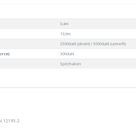
0,4m
19,6m
2500daN (direkt) / 5000daN (umreift)
orce)
300daN
Spitzhaken
N 12195-2