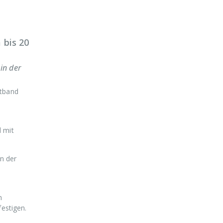
 bis 20
in der
rtband
 mit
n der
n
estigen.