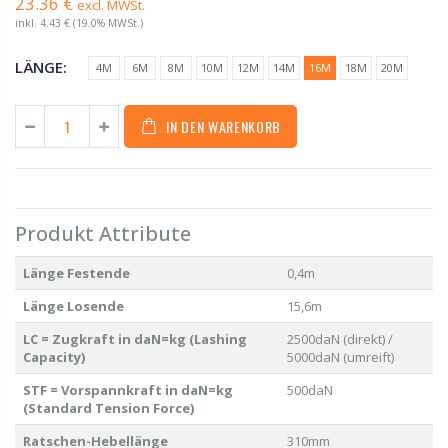
23.36 €
excl. MWSt.
inkl.
4.43 €
(19.0% MWSt.)
LÄNGE:
4M
6M
8M
10M
12M
14M
16M
18M
20M
IN DEN WARENKORB
Produkt Attribute
Länge Festende
0,4m
Länge Losende
15,6m
LC = Zugkraft in daN=kg (Lashing
2500daN (direkt) /
Capacity)
5000daN (umreift)
STF = Vorspannkraft in daN=kg
500daN
(Standard Tension Force)
Ratschen-Hebellänge
310mm