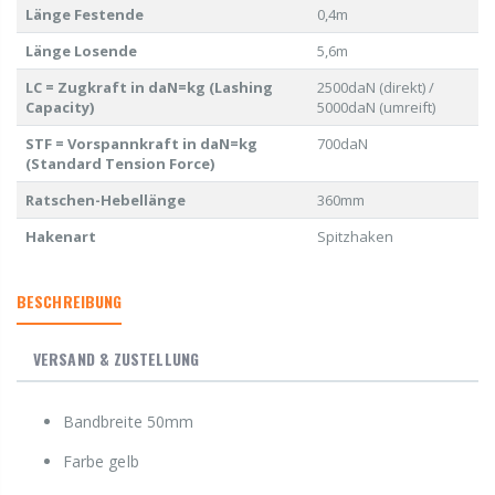
Länge Festende
0,4m
Länge Losende
5,6m
LC = Zugkraft in daN=kg (Lashing
2500daN (direkt) /
Capacity)
5000daN (umreift)
STF = Vorspannkraft in daN=kg
700daN
(Standard Tension Force)
Ratschen-Hebellänge
360mm
Hakenart
Spitzhaken
BESCHREIBUNG
VERSAND & ZUSTELLUNG
Bandbreite 50mm
Farbe gelb