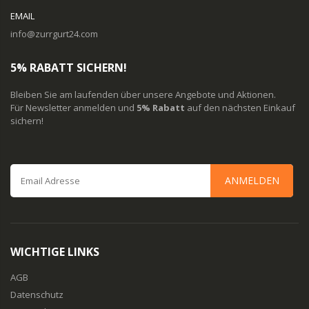
EMAIL
info@zurrgurt24.com
5% RABATT SICHERN!
Bleiben Sie am laufenden über unsere Angebote und Aktionen.
Für Newsletter anmelden und
5% Rabatt
auf den nächsten Einkauf
sichern!
ANMELDEN
WICHTIGE LINKS
AGB
Datenschutz