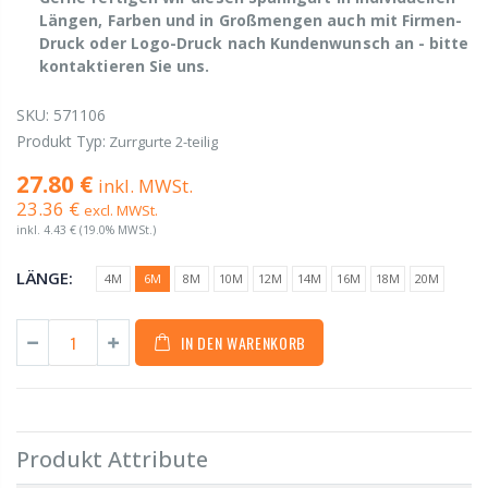
Längen, Farben und in Großmengen auch mit Firmen-
Druck oder Logo-Druck nach Kundenwunsch an - bitte
kontaktieren Sie uns.
SKU:
571106
Produkt Typ:
Zurrgurte 2-teilig
27.80 €
inkl. MWSt.
23.36 €
excl. MWSt.
inkl.
4.43 €
(19.0% MWSt.)
LÄNGE:
4M
6M
8M
10M
12M
14M
16M
18M
20M
IN DEN WARENKORB
Produkt Attribute