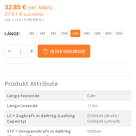
32.85 €
inkl. MWSt.
27.61 €
excl. MWSt.
inkl.
5.24 €
(19.0% MWSt.)
LÄNGE:
4M
6M
8M
10M
12M
14M
16M
18M
20M
IN DEN WARENKORB
Produkt Attribute
Länge Festende
0,4m
Länge Losende
11,6m
LC = Zugkraft in daN=kg (Lashing
2500daN (direkt) /
Capacity)
5000daN (umreift)
STF = Vorspannkraft in daN=kg
500daN