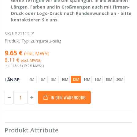
Gerne fertigen wir diesen Spanngurt in individuellen
Längen, Farben und in Großmengen auch mit Firmen-
Druck oder Logo-Druck nach Kundenwunsch an - bitte
kontaktieren Sie uns.
SKU:
221112-Z
Produkt Typ:
Zurrgurte 2-teilig
9.65 €
inkl. MWSt.
8.11 €
excl. MWSt.
inkl.
1.54 €
(19.0% MWSt.)
LÄNGE:
4M
6M
8M
10M
12M
14M
16M
18M
20M
IN DEN WARENKORB
Produkt Attribute