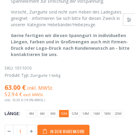
Spannelement zur Erreichung der Vorspannung.
Vorsicht, Zurrgurte sind nicht zum Heben des Ladegutes
geeignet - informieren Sie sich bitte für diesen Zweck in
unserer Kategorie Hebebänder/Hebezeuge.
Gerne fertigen wir diesen Spanngurt in individuellen
Längen, Farben und in Großmengen auch mit Firmen-
Druck oder Logo-Druck nach Kundenwunsch an - bitte
kontaktieren Sie uns.
SKU:
1011010
Produkt Typ:
Zurrgurte 1-teilig
63.00 €
inkl. MWSt.
52.94 €
excl. MWSt.
inkl.
10.05 €
(19.0% MWSt.)
LÄNGE:
4M
6M
8M
10M
12M
14M
16M
18M
20M
IN DEN WARENKORB