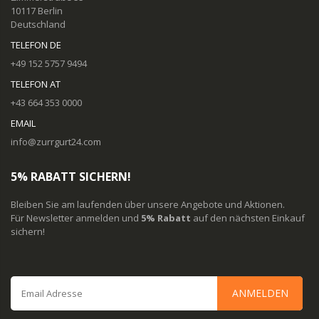
10117 Berlin
Deutschland
TELEFON DE
+49 152 5757 9494
TELEFON AT
+43 664 353 0000
EMAIL
info@zurrgurt24.com
5% RABATT SICHERN!
Bleiben Sie am laufenden über unsere Angebote und Aktionen.
Für Newsletter anmelden und
5% Rabatt
auf den nächsten Einkauf
sichern!
ANMELDEN